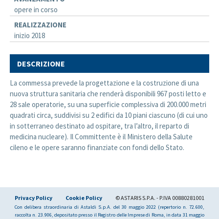
opere in corso
REALIZZAZIONE
inizio 2018
DESCRIZIONE
La commessa prevede la progettazione e la costruzione di una
nuova struttura sanitaria che renderà disponibili 967 posti letto e
28 sale operatorie, su una superficie complessiva di 200.000 metri
quadrati circa, suddivisi su 2 edifici da 10 piani ciascuno (di cui uno
in sotterraneo destinato ad ospitare, tra l’altro, il reparto di
medicina nucleare). Il Committente è il Ministero della Salute
cileno e le opere saranno finanziate con fondi dello Stato.
Privacy Policy
Cookie Policy
© ASTARIS S.P.A. - P.IVA 00880281001
Con delibera straordinaria di Astaldi S.p.A. del 30 maggio 2022 (repertorio n. 72.600,
raccolta n. 23.906, depositato presso il Registro delle Imprese di Roma, in data 31 maggio