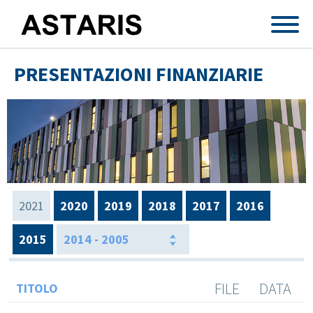
Salta al contenuto principale
PRESENTAZIONI FINANZIARIE
2021
2020
2019
2018
2017
2016
2015
2014 - 2005
FILE
DATA
TITOLO