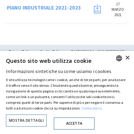
17
PIANO INDUSTRIALE 2021-2023
MARZO
2021
Privacy Policy
Cookie Policy
© ASTARIS S.P.A. - P.IVA 00880281001
×
Con delibera straordinaria di Astaldi S.p.A. del 30 maggio 2022 (repertorio n. 72.600,
Questo sito web utilizza cookie
raccolta n. 23.906, depositato presso il Registro delle Imprese di Roma, in data 31 maggio
2022) l’azionista unico
Fondazione Creditori Chirografari
ha deliberato di
Informazioni sintetiche su come usiamo i cookies
modificare la denominazione della Società da Astaldi in
"Astaris S.p.A."
ENGLISH
Il sito utilizza tecnologie come i cookie, anche di terze parti, per analizzare
ITALIAN
il traffico verso il sito stesso. Chiudendo questo banner, proseguendo la
navigazione di questa pagina o cliccando un qualunque suo elemento,
come un link o un pulsante, consenti l'utilizzo dei soli cookie tecnici,
compresi quelli di terze parti. Per saperne di più o per negare il consenso a
tutti o ad alcuni cookie clicca su impostazioni.
Cookie policy
MOSTRA DETTAGLI
ACCETTA