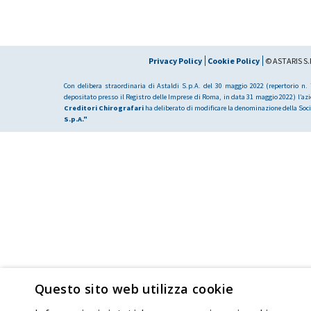
Privacy Policy
Cookie Policy
© ASTARIS S.P
Con delibera straordinaria di Astaldi S.p.A. del 30 maggio 2022 (repertorio n. 7
depositato presso il Registro delle Imprese di Roma, in data 31 maggio 2022) l’az
Creditori Chirografari
ha deliberato di modificare la denominazione della Soci
S.p.A."
Questo sito web utilizza cookie