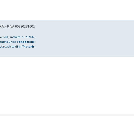
.A. - P.IVA 00880281001
2.600, raccolta n. 23.906,
ionista unico
Fondazione
età da Astaldi in
"Astaris