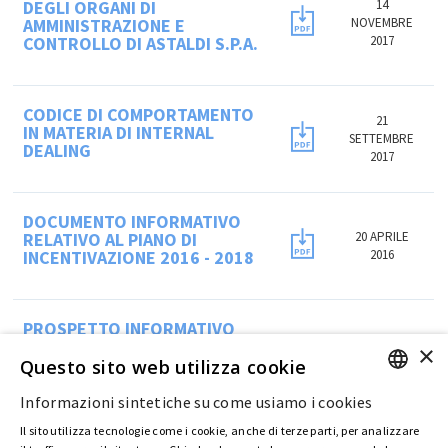
DEGLI ORGANI DI
14
AMMINISTRAZIONE E
NOVEMBRE
CONTROLLO DI ASTALDI S.P.A.
2017
CODICE DI COMPORTAMENTO
21
IN MATERIA DI INTERNAL
SETTEMBRE
DEALING
2017
DOCUMENTO INFORMATIVO
RELATIVO AL PIANO DI
20 APRILE
INCENTIVAZIONE 2016 - 2018
2016
PROSPETTO INFORMATIVO
RELATIVO ALL'AMMISSIONE
×
1 GIUGNO
ALLA QUOTAZIONE DEL
Questo sito web utilizza cookie
2002
TITOLO ASTALDI
Informazioni sintetiche su come usiamo i cookies
ENGLISH
Il sito utilizza tecnologie come i cookie, anche di terze parti, per analizzare
ITALIAN