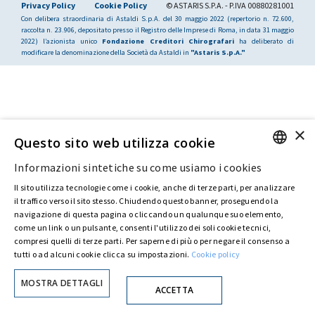
Privacy Policy
Cookie Policy
© ASTARIS S.P.A. - P.IVA 00880281001
Con delibera straordinaria di Astaldi S.p.A. del 30 maggio 2022 (repertorio n. 72.600,
raccolta n. 23.906, depositato presso il Registro delle Imprese di Roma, in data 31 maggio
2022) l’azionista unico
Fondazione Creditori Chirografari
ha deliberato di
modificare la denominazione della Società da Astaldi in
"Astaris S.p.A."
×
Questo sito web utilizza cookie
Informazioni sintetiche su come usiamo i cookies
ENGLISH
Il sito utilizza tecnologie come i cookie, anche di terze parti, per analizzare
ITALIAN
il traffico verso il sito stesso. Chiudendo questo banner, proseguendo la
navigazione di questa pagina o cliccando un qualunque suo elemento,
come un link o un pulsante, consenti l'utilizzo dei soli cookie tecnici,
compresi quelli di terze parti. Per saperne di più o per negare il consenso a
tutti o ad alcuni cookie clicca su impostazioni.
Cookie policy
MOSTRA DETTAGLI
ACCETTA