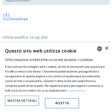
Download
Ultima modifica:
14 Lug 2016
×
Questo sito web utilizza cookie
Privacy Policy
Cookie Policy
© ASTARIS S.P.A. - P.IVA 00880281001
Informazioni sintetiche su come usiamo i cookies
Con delibera straordinaria di Astaldi S.p.A. del 30 maggio 2022 (repertorio n. 72.600,
ENGLISH
raccolta n. 23.906, depositato presso il Registro delle Imprese di Roma, in data 31 maggio
Il sito utilizza tecnologie come i cookie, anche di terze parti, per analizzare
2022) l’azionista unico
Fondazione Creditori Chirografari
ha deliberato di
ITALIAN
il traffico verso il sito stesso. Chiudendo questo banner, proseguendo la
modificare la denominazione della Società da Astaldi in
"Astaris S.p.A."
navigazione di questa pagina o cliccando un qualunque suo elemento,
come un link o un pulsante, consenti l'utilizzo dei soli cookie tecnici,
compresi quelli di terze parti. Per saperne di più o per negare il consenso a
tutti o ad alcuni cookie clicca su impostazioni.
Cookie policy
MOSTRA DETTAGLI
ACCETTA