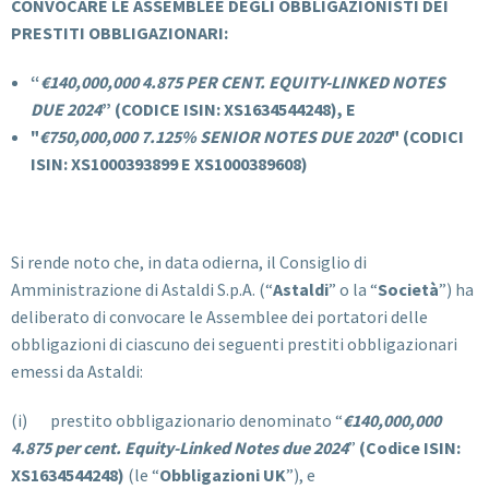
CONVOCARE LE ASSEMBLEE DEGLI OBBLIGAZIONISTI DEI
PRESTITI OBBLIGAZIONARI:
“
€140,000,000 4.875 PER CENT. EQUITY-LINKED NOTES
DUE 2024
” (CODICE ISIN: XS1634544248), E
"
€750,000,000 7.125% SENIOR NOTES DUE 2020
" (CODICI
ISIN: XS1000393899 E XS1000389608)
Si rende noto che, in data odierna, il Consiglio di
Amministrazione di Astaldi S.p.A. (“
Astaldi
” o la “
Società
”) ha
deliberato di convocare le Assemblee dei portatori delle
obbligazioni di ciascuno dei seguenti prestiti obbligazionari
emessi da Astaldi:
(i) prestito obbligazionario denominato “
€140,000,000
4.875 per cent. Equity-Linked Notes due 2024
”
(Codice ISIN:
XS1634544248)
(le “
Obbligazioni UK
”), e