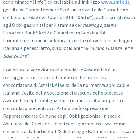
denominato “1Info”, consultabile all’indirizzo
www.1info.it
,
gestito da Computershare S.p.A. autorizzato da Consob con
delibera n. 18852 del 9 aprile 2014 (“
1Info
”), e altresì distribuiti
agli Obbligazionisti per il tramite dei
clearing systems
Euroclear Bank SA/NV o Clearstream Banking S.A.
Luxembourg, nonché pubblicati, per la sola versione in lingua
italiana e per estratto, sui quotidiani “
MF Milano Finanza
” e “
Il
Sole 24 Ore
”.
L’odierna convocazione delle predette Assemblee è un
passaggio necessario nell’ambito della procedura
concordataria di Astaldi. Ai sensi della normativa applicabile
italiana, l’esito della votazione di ciascuna delle predette
Assemblee degli obbligazionisti in merito alla proposta di
concordato preventivo di Astaldi sarà espresso dal
Rappresentante Comune degli Obbligazionisti in sede di
Adunanza dei Creditori – o nei venti giorni successivi, come
consentito dall’articolo 178 della Legge Fallimentare – fissata