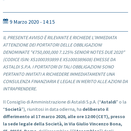
9 Marzo 2020 - 14:15
IL PRESENTE AVVISO È RILEVANTE E RICHIEDE L’IMMEDIATA
ATTENZIONE DEI PORTATORI DELLE OBBLIGAZIONI
DENOMINATE "€750,000,000 7.125% SENIOR NOTES DUE 2020"
(CODICE ISIN: XS1000393899 E XS1000389608) EMESSE DA
ASTALDI S.P.A. I PORTATORI DI TALI OBBLIGAZIONI SONO
PERTANTO INVITATI A RICHIEDERE IMMEDIATAMENTE UNA
CONSULENZA FINANZIARIA E LEGALE IN MERITO ALLE AZIONI DA
INTRAPRENDERE.
Il Consiglio di Amministrazione di Astaldi S.p.A. (“
Astaldi
” o la
“
Società
”), riunitosi in data odierna, ha
deliberato il
differimento al 17 marzo 2020, alle ore 12:00 (CET), presso
la sede legale della Società, in Via Giulio Vincenzo Bona,
65, 00156, Roma
, dell’assemblea (l’“
Assemblea
”) degli