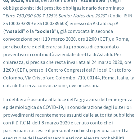
obbligazionisti del prestito obbligazionario denominato
“
Euro 750,000,000 7.125% Senior Notes due 2020
” (Codici ISIN:
XS1000393899 e XS1000389608) emesso da Astaldi S.p.A.
(“
Astaldi
” o la “
Società
”), già convocata in seconda
convocazione per il 10 marzo 2020, ore 12:00 (CET), a Roma,
per discutere e deliberare sulla proposta di concordato
preventivo in continuità aziendale diretta di Astaldi. Per
chiarezza, si precisa che resta invariata al 24 marzo 2020, ore
12:00 (CET), presso il Centro Congressi dell’Hotel Cristoforo
Colombo, Via Cristoforo Colombo, 710, 00144, Roma, Italia,
la
data della terza convocazione, ove necessaria.
La delibera è assunta alla luce dell’aggravarsi dell’emergenza
epidemiologica da COVID-19, in considerazione degli ulteriori
provvedimenti recentemente assunti dalle autorità pubbliche
con il D.P.C.M. dell’8 marzo 2020
e tenuto conto che i
partecipanti attesi e il personale richiesto per una corretta
esecuzione dei lavori assembleari con elevata probabilità