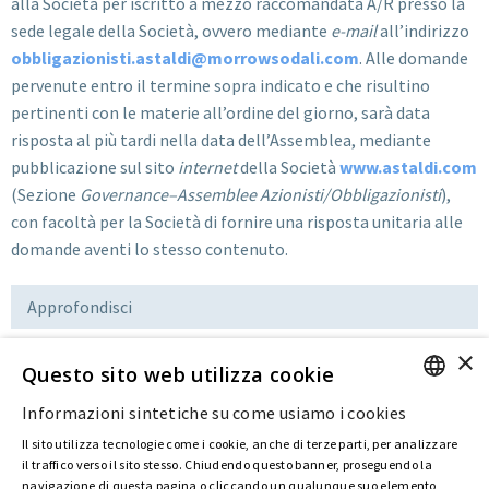
alla Società per iscritto a mezzo raccomandata A/R presso la
sede legale della Società, ovvero mediante
e-mail
all’indirizzo
obbligazionisti.astaldi@morrowsodali.com
. Alle domande
pervenute entro il termine sopra indicato e che risultino
pertinenti con le materie all’ordine del giorno, sarà data
risposta al più tardi nella data dell’Assemblea, mediante
pubblicazione sul sito
internet
della Società
www.astaldi.com
(Sezione
Governance–Assemblee Azionisti/Obbligazionisti
),
con facoltà per la Società di fornire una risposta unitaria alle
domande aventi lo stesso contenuto.
Approfondisci
×
Questo sito web utilizza cookie
Download
Informazioni sintetiche su come usiamo i cookies
ENGLISH
Il sito utilizza tecnologie come i cookie, anche di terze parti, per analizzare
ITALIAN
il traffico verso il sito stesso. Chiudendo questo banner, proseguendo la
Ultima modifica:
09 Mar 2020
navigazione di questa pagina o cliccando un qualunque suo elemento,