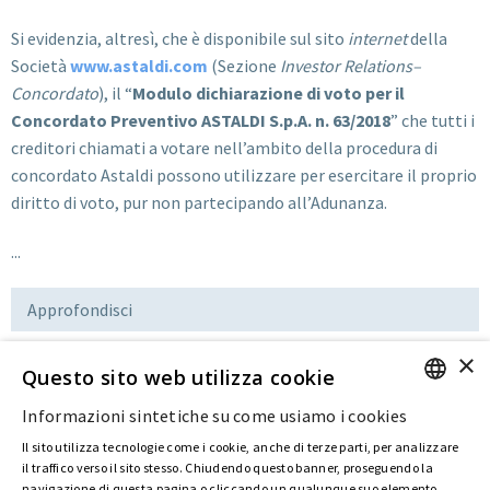
Si evidenzia, altresì, che è disponibile sul sito
internet
della
Società
www.astaldi.com
(Sezione
Investor Relations–
Concordato
), il “
Modulo dichiarazione di voto per il
Concordato Preventivo ASTALDI S.p.A. n. 63/2018
” che tutti i
creditori chiamati a votare nell’ambito della procedura di
concordato Astaldi possono utilizzare per esercitare il proprio
diritto di voto, pur non partecipando all’Adunanza.
...
Approfondisci
×
Questo sito web utilizza cookie
Download
Informazioni sintetiche su come usiamo i cookies
ENGLISH
Il sito utilizza tecnologie come i cookie, anche di terze parti, per analizzare
ITALIAN
il traffico verso il sito stesso. Chiudendo questo banner, proseguendo la
Ultima modifica:
23 Mar 2020
navigazione di questa pagina o cliccando un qualunque suo elemento,