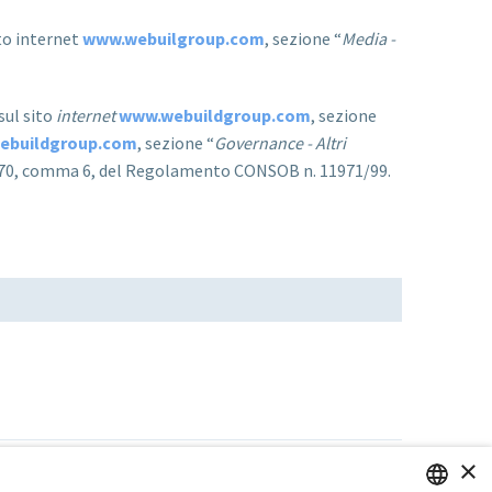
ito internet
www.webuilgroup.com
, sezione “
Media -
sul sito
internet
www.webuildgroup.com
, sezione
ebuildgroup.com
, sezione “
Governance - Altri
art. 70, comma 6, del Regolamento CONSOB n. 11971/99.
×