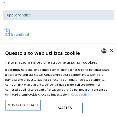
...
Approfondisci
Download
×
Questo sito web utilizza cookie
Ultima modifica:
14 Lug 2016
Informazioni sintetiche su come usiamo i cookies
ENGLISH
Il sito utilizza tecnologie come i cookie, anche di terze parti, per analizzare
Privacy Policy
Cookie Policy
© ASTARIS S.P.A. - P.IVA 00880281001
ITALIAN
il traffico verso il sito stesso. Chiudendo questo banner, proseguendo la
Con delibera straordinaria di Astaldi S.p.A. del 30 maggio 2022 (repertorio n. 72.600,
navigazione di questa pagina o cliccando un qualunque suo elemento,
raccolta n. 23.906, depositato presso il Registro delle Imprese di Roma, in data 31 maggio
come un link o un pulsante, consenti l'utilizzo dei soli cookie tecnici,
2022) l’azionista unico
Fondazione Creditori Chirografari
ha deliberato di
compresi quelli di terze parti. Per saperne di più o per negare il consenso a
modificare la denominazione della Società da Astaldi in
"Astaris S.p.A."
tutti o ad alcuni cookie clicca su impostazioni.
Cookie policy
MOSTRA DETTAGLI
ACCETTA