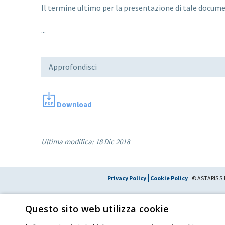
Il termine ultimo per la presentazione di tale docume
...
Approfondisci
Download
Ultima modifica:
18 Dic 2018
Privacy Policy
Cookie Policy
© ASTARIS S.P
Con delibera straordinaria di Astaldi S.p.A. del 30 maggio 2022 (repertorio n. 7
depositato presso il Registro delle Imprese di Roma, in data 31 maggio 2022) l’az
Questo sito web utilizza cookie
Creditori Chirografari
ha deliberato di modificare la denominazione della Soci
S.p.A."