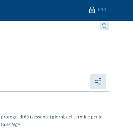
ENG
proroga, di 60 (sessanta) giorni, del termine per la
sta
ex lege
.