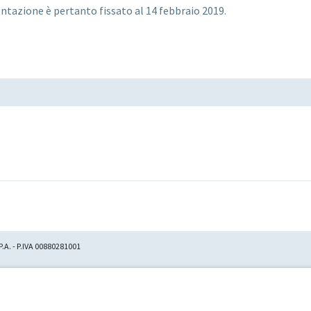
ntazione è pertanto fissato al 14 febbraio 2019.
.A. - P.IVA 00880281001
2.600, raccolta n. 23.906,
ionista unico
Fondazione
età da Astaldi in
"Astaris