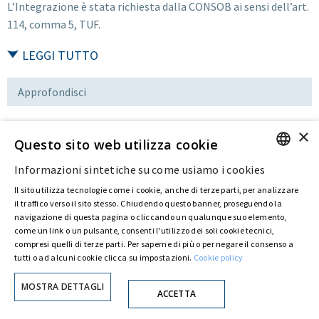
L’Integrazione è stata richiesta dalla CONSOB ai sensi dell’art.
114, comma 5, TUF.
LEGGI TUTTO
Approfondisci
×
Questo sito web utilizza cookie
Download
Informazioni sintetiche su come usiamo i cookies
ENGLISH
Il sito utilizza tecnologie come i cookie, anche di terze parti, per analizzare
Ultima modifica:
02 Set 2016
ITALIAN
il traffico verso il sito stesso. Chiudendo questo banner, proseguendo la
navigazione di questa pagina o cliccando un qualunque suo elemento,
come un link o un pulsante, consenti l'utilizzo dei soli cookie tecnici,
compresi quelli di terze parti. Per saperne di più o per negare il consenso a
Privacy Policy
Cookie Policy
© ASTARIS S.P.A. - P.IVA 00880281001
tutti o ad alcuni cookie clicca su impostazioni.
Cookie policy
Con delibera straordinaria di Astaldi S.p.A. del 30 maggio 2022 (repertorio n. 72.600,
raccolta n. 23.906, depositato presso il Registro delle Imprese di Roma, in data 31 maggio
MOSTRA DETTAGLI
2022) l’azionista unico
Fondazione Creditori Chirografari
ha deliberato di
ACCETTA
modificare la denominazione della Società da Astaldi in
"Astaris S.p.A."