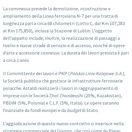
La commessa prevede la demolizione, ricostruzione e
ampliamento della Linea ferroviaria N-7 per una tratta di
lunghezza pari a circa 68 chilometri (Lotto C, dal Km 107,283
al Km 175,850), inclusa la Stazione di Lublin. L’oggetto
dell’appalto include, inoltre, la realizzazione di passaggi a
livello e nuove strade di servizio e di accesso, nonché di opere
d’arte e accessorie connesse. La durata dei lavori prevista è pari
a circa 2 anni.
Il Committente dei lavori è PKP (
Polskie Linie Kolejowe S.A.
),
la Società pubblica che gestisce le infrastrutture ferroviarie
polacche. Astaldi realizzerà i lavori in raggruppamento di
imprese con le Società Zhol Zhondeushi (25%, Kazakistan),
PBDiM (5%, Polonia) e C.L.F. (5%, Italia). Le opere saranno
finanziate da fondi europei e da
budget
di Stato.
L’aggiudicazione di questo nuovo contratto si inserisce nella
strategia commerciale del Gruppo, che così come da Piano