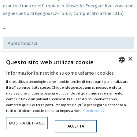
di autostrada e dell’Impianto
Waste-to-Energy
di Rzeszow (che
segue quello di Bydgoszcz-Torun, completato a fine 2015).
...
Approfondisci
×
Questo sito web utilizza cookie
Download
Informazioni sintetiche su come usiamo i cookies
ENGLISH
Il sito utilizza tecnologie come i cookie, anche di terze parti, per analizzare
ITALIAN
il traffico verso il sito stesso. Chiudendo questo banner, proseguendo la
Ultima modifica:
05 Feb 2020
navigazione di questa pagina o cliccando un qualunque suo elemento,
come un link o un pulsante, consenti l'utilizzo dei soli cookie tecnici,
compresi quelli di terze parti. Per saperne di più o per negare il consenso a
tutti o ad alcuni cookie clicca su impostazioni.
Cookie policy
Privacy Policy
Cookie Policy
© ASTARIS S.P.A. - P.IVA 00880281001
Con delibera straordinaria di Astaldi S.p.A. del 30 maggio 2022 (repertorio n. 72.600,
raccolta n. 23.906, depositato presso il Registro delle Imprese di Roma, in data 31 maggio
MOSTRA DETTAGLI
ACCETTA
2022) l’azionista unico
Fondazione Creditori Chirografari
ha deliberato di
modificare la denominazione della Società da Astaldi in
"Astaris S.p.A."