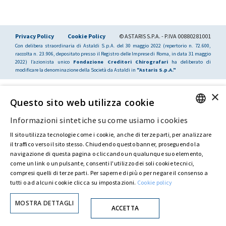
Privacy Policy
Cookie Policy
© ASTARIS S.P.A. - P.IVA 00880281001
Con delibera straordinaria di Astaldi S.p.A. del 30 maggio 2022 (repertorio n. 72.600,
raccolta n. 23.906, depositato presso il Registro delle Imprese di Roma, in data 31 maggio
2022) l’azionista unico
Fondazione Creditori Chirografari
ha deliberato di
modificare la denominazione della Società da Astaldi in
"Astaris S.p.A."
×
Questo sito web utilizza cookie
Informazioni sintetiche su come usiamo i cookies
ENGLISH
Il sito utilizza tecnologie come i cookie, anche di terze parti, per analizzare
ITALIAN
il traffico verso il sito stesso. Chiudendo questo banner, proseguendo la
navigazione di questa pagina o cliccando un qualunque suo elemento,
come un link o un pulsante, consenti l'utilizzo dei soli cookie tecnici,
compresi quelli di terze parti. Per saperne di più o per negare il consenso a
tutti o ad alcuni cookie clicca su impostazioni.
Cookie policy
MOSTRA DETTAGLI
ACCETTA