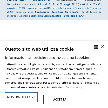
Con delibera straordinaria di Astaldi S.p.A. del 30 maggio 2022 (repertorio n. 72.600,
raccolta n. 23.906, depositato presso il Registro delle Imprese di Roma, in data 31 maggio
2022) l’azionista unico
Fondazione Creditori Chirografari
ha deliberato di
modificare la denominazione della Società da Astaldi in
"Astaris S.p.A."
×
Questo sito web utilizza cookie
Informazioni sintetiche su come usiamo i cookies
ENGLISH
Il sito utilizza tecnologie come i cookie, anche di terze parti, per analizzare
ITALIAN
il traffico verso il sito stesso. Chiudendo questo banner, proseguendo la
navigazione di questa pagina o cliccando un qualunque suo elemento,
come un link o un pulsante, consenti l'utilizzo dei soli cookie tecnici,
compresi quelli di terze parti. Per saperne di più o per negare il consenso a
tutti o ad alcuni cookie clicca su impostazioni.
Cookie policy
MOSTRA DETTAGLI
ACCETTA