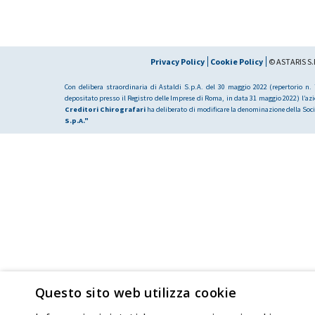
Privacy Policy
Cookie Policy
© ASTARIS S.P
Con delibera straordinaria di Astaldi S.p.A. del 30 maggio 2022 (repertorio n. 7
depositato presso il Registro delle Imprese di Roma, in data 31 maggio 2022) l’az
Creditori Chirografari
ha deliberato di modificare la denominazione della Soci
S.p.A."
Questo sito web utilizza cookie