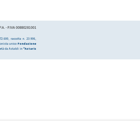
.A. - P.IVA 00880281001
2.600, raccolta n. 23.906,
ionista unico
Fondazione
età da Astaldi in
"Astaris