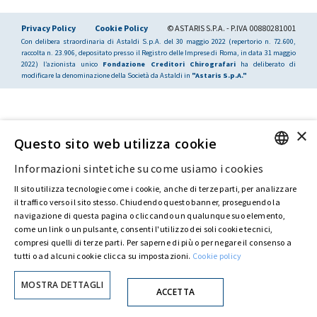
Privacy Policy
Cookie Policy
© ASTARIS S.P.A. - P.IVA 00880281001
Con delibera straordinaria di Astaldi S.p.A. del 30 maggio 2022 (repertorio n. 72.600,
raccolta n. 23.906, depositato presso il Registro delle Imprese di Roma, in data 31 maggio
2022) l’azionista unico
Fondazione Creditori Chirografari
ha deliberato di
modificare la denominazione della Società da Astaldi in
"Astaris S.p.A."
×
Questo sito web utilizza cookie
Informazioni sintetiche su come usiamo i cookies
ENGLISH
Il sito utilizza tecnologie come i cookie, anche di terze parti, per analizzare
ITALIAN
il traffico verso il sito stesso. Chiudendo questo banner, proseguendo la
navigazione di questa pagina o cliccando un qualunque suo elemento,
come un link o un pulsante, consenti l'utilizzo dei soli cookie tecnici,
compresi quelli di terze parti. Per saperne di più o per negare il consenso a
tutti o ad alcuni cookie clicca su impostazioni.
Cookie policy
MOSTRA DETTAGLI
ACCETTA