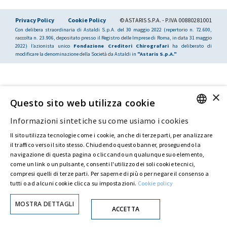
Privacy Policy
Cookie Policy
© ASTARIS S.P.A. - P.IVA 00880281001
Con delibera straordinaria di Astaldi S.p.A. del 30 maggio 2022 (repertorio n. 72.600,
raccolta n. 23.906, depositato presso il Registro delle Imprese di Roma, in data 31 maggio
2022) l’azionista unico
Fondazione Creditori Chirografari
ha deliberato di
modificare la denominazione della Società da Astaldi in
"Astaris S.p.A."
×
Questo sito web utilizza cookie
Informazioni sintetiche su come usiamo i cookies
ENGLISH
Il sito utilizza tecnologie come i cookie, anche di terze parti, per analizzare
ITALIAN
il traffico verso il sito stesso. Chiudendo questo banner, proseguendo la
navigazione di questa pagina o cliccando un qualunque suo elemento,
come un link o un pulsante, consenti l'utilizzo dei soli cookie tecnici,
compresi quelli di terze parti. Per saperne di più o per negare il consenso a
tutti o ad alcuni cookie clicca su impostazioni.
Cookie policy
MOSTRA DETTAGLI
ACCETTA