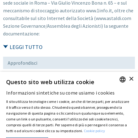
sede sociale in Roma – Via Giulio Vincenzo Bona n. 65 – e sul
meccanismo di stoccaggio autorizzato www.1info.it, oltre che
consultabile sul sito Internet della Società (www.astaldi.com
Sezione Governance/Assemblea degli Azionisti) la seguente
documentazione:
LEGGI TUTTO
Approfondisci
×
Questo sito web utilizza cookie
Download
Informazioni sintetiche su come usiamo i cookies
ENGLISH
Il sito utilizza tecnologie come i cookie, anche di terze parti, per analizzare
ITALIAN
il traffico verso il sito stesso. Chiudendo questo banner, proseguendo la
Ultima modifica:
02 Set 2016
navigazione di questa pagina o cliccando un qualunque suo elemento,
come un link o un pulsante, consenti l'utilizzo dei soli cookie tecnici,
compresi quelli di terze parti. Per saperne di più o per negare il consenso a
tutti o ad alcuni cookie clicca su impostazioni.
Cookie policy
Privacy Policy
Cookie Policy
© ASTARIS S.P.A. - P.IVA 00880281001
Con delibera straordinaria di Astaldi S.p.A. del 30 maggio 2022 (repertorio n. 72.600,