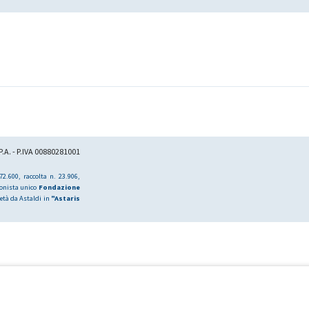
.A. - P.IVA 00880281001
2.600, raccolta n. 23.906,
ionista unico
Fondazione
età da Astaldi in
"Astaris