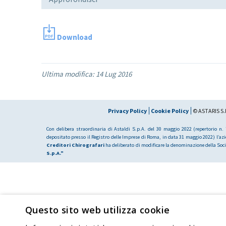
Download
Ultima modifica:
14 Lug 2016
Privacy Policy
Cookie Policy
© ASTARIS S.P
Con delibera straordinaria di Astaldi S.p.A. del 30 maggio 2022 (repertorio n. 7
depositato presso il Registro delle Imprese di Roma, in data 31 maggio 2022) l’az
Creditori Chirografari
ha deliberato di modificare la denominazione della Soci
S.p.A."
Questo sito web utilizza cookie