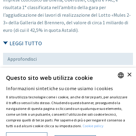
risultata 1° classificata nell’ambito della gara per
l’aggiudicazione dei lavori di realizzazione del Lotto «Mules 2-
3» della Galleria del Brennero, del valore di circa 1 miliardo di
euro (di cui il 42,5% in quota Astaldi).
LEGGI TUTTO
Approfondisci
×
Questo sito web utilizza cookie
Download
Informazioni sintetiche su come usiamo i cookies
ENGLISH
Il sito utilizza tecnologie come i cookie, anche di terze parti, per analizzare
ITALIAN
il traffico verso il sito stesso. Chiudendo questo banner, proseguendo la
Ultima modifica:
02 Set 2016
navigazione di questa pagina o cliccando un qualunque suo elemento,
come un link o un pulsante, consenti l'utilizzo dei soli cookie tecnici,
compresi quelli di terze parti. Per saperne di più o per negare il consenso a
tutti o ad alcuni cookie clicca su impostazioni.
Cookie policy
Privacy Policy
Cookie Policy
© ASTARIS S.P.A. - P.IVA 00880281001
Con delibera straordinaria di Astaldi S.p.A. del 30 maggio 2022 (repertorio n. 72.600,