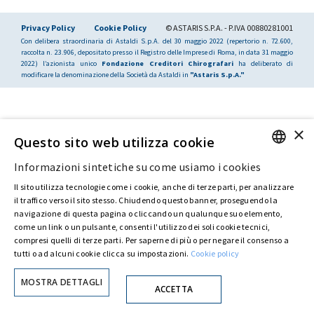
Privacy Policy
Cookie Policy
© ASTARIS S.P.A. - P.IVA 00880281001
Con delibera straordinaria di Astaldi S.p.A. del 30 maggio 2022 (repertorio n. 72.600,
raccolta n. 23.906, depositato presso il Registro delle Imprese di Roma, in data 31 maggio
2022) l’azionista unico
Fondazione Creditori Chirografari
ha deliberato di
modificare la denominazione della Società da Astaldi in
"Astaris S.p.A."
×
Questo sito web utilizza cookie
Informazioni sintetiche su come usiamo i cookies
ENGLISH
Il sito utilizza tecnologie come i cookie, anche di terze parti, per analizzare
ITALIAN
il traffico verso il sito stesso. Chiudendo questo banner, proseguendo la
navigazione di questa pagina o cliccando un qualunque suo elemento,
come un link o un pulsante, consenti l'utilizzo dei soli cookie tecnici,
compresi quelli di terze parti. Per saperne di più o per negare il consenso a
tutti o ad alcuni cookie clicca su impostazioni.
Cookie policy
MOSTRA DETTAGLI
ACCETTA